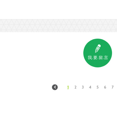
我.要.留.言
1
2
3
4
5
6
7